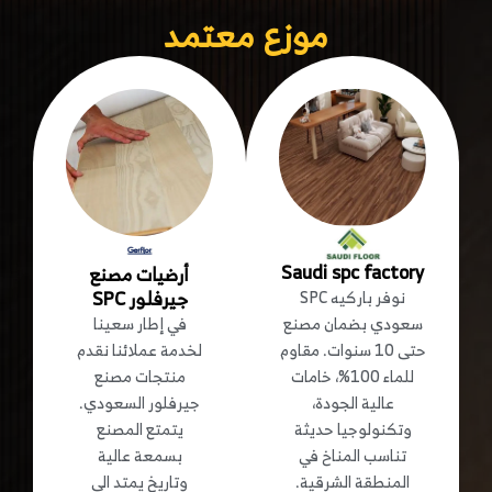
موزع معتمد
Saudi spc factory
أرضيات مصنع
جيرفلور SPC
نوفر باركيه SPC
في إطار سعينا
سعودي بضمان مصنع
لخدمة عملائنا نقدم
حتى 10 سنوات. مقاوم
منتجات مصنع
للماء 100%، خامات
جيرفلور السعودي.
عالية الجودة،
يتمتع المصنع
وتكنولوجيا حديثة
بسمعة عالية
تناسب المناخ في
وتاريخ يمتد الى
المنطقة الشرقية.