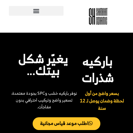
يغيّر شكل
باركيه
بيتك…
شذرات
عر واضح من أول
نوفر باركيه خشب وSPC بجودة معتمدة،
تسعير واضح وتركيب احترافي بدون
لحظة وضمان يوصل لـ 12
مفاجآت.
سنة
اطلب موعد قياس مجانية