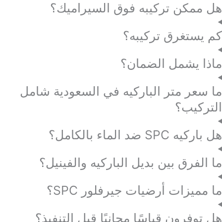
ن تركيبه فوق السيراميك؟
غرق تركيبه؟
يشمل الضمان؟
 متر الباركيه في السعودية شامل
ب؟
لماء بالكامل؟
رق بين بديل الباركيه والفينيل؟
زات أرضيات جيرفلور SPC؟
رون قياسًا مجانيًا قبل التنفيذ؟