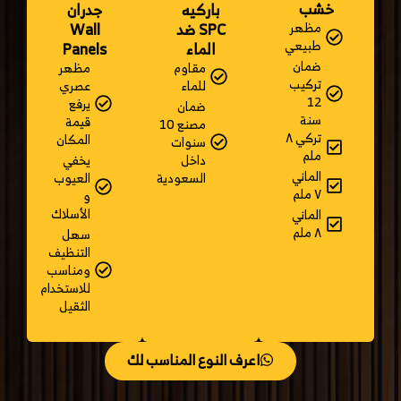
خشب
جدران
باركيه
Wall
SPC ضد
مظهر
طبيعي
Panels
الماء
ضمان
مظهر
مقاوم
تركيب
عصري
للماء
12
يرفع
ضمان
سنة
قيمة
مصنع 10
تركي ٨
المكان
سنوات
ملم
يخفي
داخل
الماني
العيوب
السعودية
٧ ملم
و
الأسلاك
الماني
٨ ملم
سهل
التنظيف
ومناسب
للاستخدام
الثقيل
اعرف النوع المناسب لك