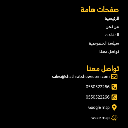
ات هامة
سية
حن
لات
ة الخصوصية
 معنا
صل معنا
sales@shathratshowroom.com
0550522266
0550522266
Google map
waze map