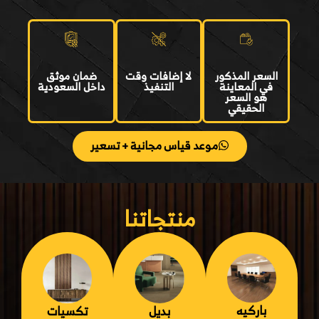
لسعر المذكور
لا إضافات وقت
ضمان موثق
في المعاينة
التنفيذ
داخل السعودية
هو السعر
الحقيقي
موعد قياس مجانية + تسعير
منتجاتنا
باركيه
تكسيات
بديل