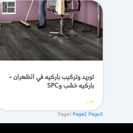
توريد وتركيب باركيه في الظهران –
باركيه خشب وSPC
اقرأ »
Page
1
Page
2
Page
3