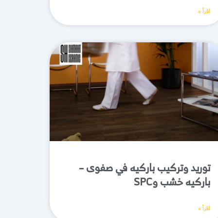
اقرأ »
توريد وتركيب باركيه في صفوى –
باركيه خشب وSPC
اقرأ »