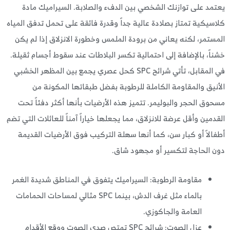
مد على توازنك الشخصي بين الدفء والصلابة. السيراميك مادة
سيكية تمتاز بصلادة عالية جداً وقدرة فائقة على تحمل تدفق المياه
ستمر، لكنه يعاني من برودة الملمس وخطورة الانزلاق إذا لم يكن
اً، بالإضافة إلى احتمالية تكسر البلاطات عند سقوط أجسام ثقيلة.
في المقابل، تأتي شرائح SPC كحل عصري يجمع بين المظهر الخشبي
نيق والمقاومة الكاملة للرطوبة بفضل طبقاتها المكونة من
وق الحجر والبوليمر. تتميز هذه الأرضيات بأنها أكثر دفئاً تحت
دمين وأقل عرضة للانزلاق، مما يجعلها خياراً آمناً للعائلات التي تضم
الاً أو كبار سن، كما أنها سهلة التركيب فوق الأرضيات القديمة
 الحاجة لتكسير أو مجهود شاق.
مقاومة الرطوبة: السيراميك يتفوق في المناطق شديدة الغمر
بالماء مثل غرف الدش، بينما SPC مثالي لمساحات الحمامات
العامة والجاكوزي.
عزل الصوت: شرائح SPC تمتص صدى الصوت ووقع الأقدام