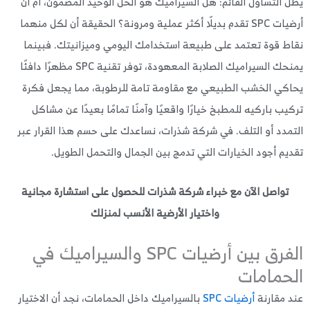
 التساؤل القائم: هل السيراميك هو الحل الوحيد المضمون، أم أن
أرضيات SPC تقدم بديلًا أكثر عملية ومرونة؟ الحقيقة أن لكل منهما
ط قوة تعتمد على طبيعة استخدامك اليومي وميزانيتك. فبينما
يمنحك السيراميك الصلابة المعهودة، توفر تقنية SPC مظهرًا دافئًا
كي الخشب الطبيعي مع مقاومة تامة للرطوبة، مما يجعل فكرة
يب باركيه للمطبخ خيارًا واقعيًا وآمنًا تمامًا بعيدًا عن مشاكل
مدد أو التلف. في شركة شذرات، نساعدك على حسم هذا القرار عبر
يم أجود الخيارات التي تدمج بين الجمال والتحمل الطويل.
تواصل الآن مع خبراء شركة شذرات للحصول على استشارة مجانية
واختيار الأرضية الأنسب لمنزلك
الفرق بين أرضيات SPC والسيراميك في
حمامات
 مقارنة
أرضيات SPC
بالسيراميك داخل الحمامات، نجد أن الاختيار