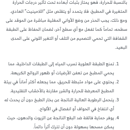
نسبة للحرارة، فهو يمتاز بثبات أبعاده تحت تأثير درجات الحرارة
تغيرة في المطبخ، فلا يتمدد أو يتقلص مثل “اللامينيت” العادي.
 ذلك، يجب الحذر من وضع الأواني المغلية مباشرة من الموقد على
ه، تماماً كما تفعل مع أي سطح آخر، لضمان الحفاظ على الطبقة
فافة التي تحمي التصميم من التلف أو التغير اللوني على المدى
عيد.
تمنع الطبقة العلوية تسرب المياه إلى الطبقات الداخلية، مما
يحمي المطبخ من تعفن الأرضيات أو ظهور الروائح الكريهة.
يحتوي على مواد مثبطة للحريق، مما يجعله أكثر أماناً في بيئة
المطبخ المعرضة للحرارة والشرر مقارنة بالأخشاب التقليدية.
يتحمل الرطوبة العالية الناتجة عن بخار الطبخ دون أن يحدث له
أي انتفاخ في الحواف أو انفصال في الألواح.
يوفر حماية فائقة ضد البقع الناتجة عن الزيوت والدهون، حيث
يمكن مسحها بسهولة دون أن تترك أثراً دائماً.