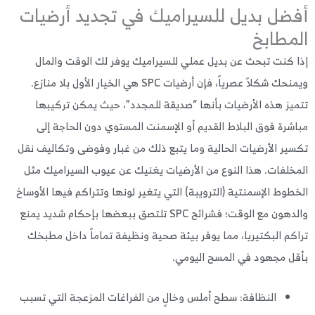
ضل بديل للسيراميك في تجديد أرضيات
مطابخ
 كنت تبحث عن بديل عملي للسيراميك يوفر لك الوقت والمال
ويمنحك شكلاً عصرياً، فإن أرضيات SPC هي الخيار الأول بلا منازع.
يز هذه الأرضيات بأنها “صديقة للمجدد”، حيث يمكن تركيبها
شرة فوق البلاط القديم أو الإسمنت المستوي دون الحاجة إلى
ير الأرضيات الحالية وما يتبع ذلك من غبار وفوضى وتكاليف نقل
خلفات. هذا النوع من الأرضيات يغنيك عن عيوب السيراميك مثل
طوط الإسمنتية (الترويبة) التي يتغير لونها وتتراكم فيها الأوساخ
والدهون مع الوقت؛ فشرائح SPC تلتصق ببعضها بإحكام شديد يمنع
كم البكتيريا، مما يوفر بيئة صحية ونظيفة تماماً داخل مطبخك
ل مجهود في المسح اليومي.
النظافة: سطح أملس وخالٍ من الفراغات المزعجة التي تسبب