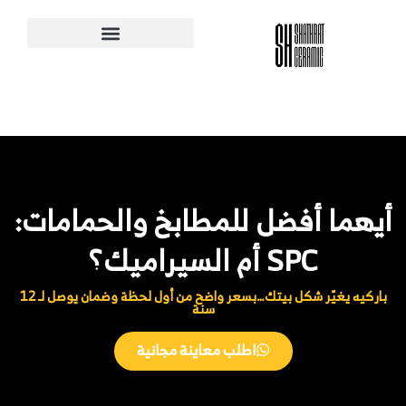
ي
توى
يهما أفضل للمطابخ والحمامات:
SPC أم السيراميك؟
باركيه يغيّر شكل بيتك…بسعر واضح من أول لحظة وضمان يوصل لـ 12
سنة
اطلب معاينة مجانية