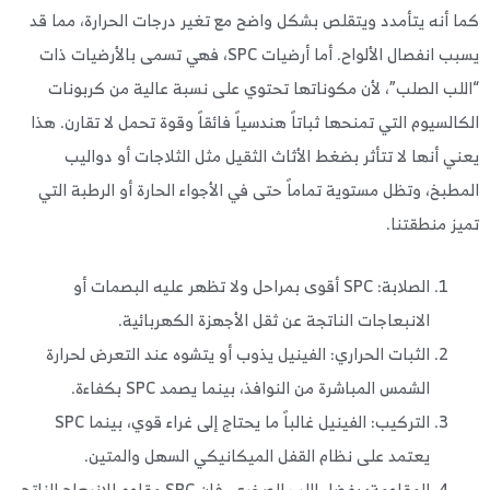
 أنه يتأمدد ويتقلص بشكل واضح مع تغير درجات الحرارة، مما قد
يسبب انفصال الألواح. أما أرضيات SPC، فهي تسمى بالأرضيات ذات
لب الصلب”، لأن مكوناتها تحتوي على نسبة عالية من كربونات
السيوم التي تمنحها ثباتاً هندسياً فائقاً وقوة تحمل لا تقارن. هذا
ي أنها لا تتأثر بضغط الأثاث الثقيل مثل الثلاجات أو دواليب
طبخ، وتظل مستوية تماماً حتى في الأجواء الحارة أو الرطبة التي
ز منطقتنا.
الصلابة: SPC أقوى بمراحل ولا تظهر عليه البصمات أو
الانبعاجات الناتجة عن ثقل الأجهزة الكهربائية.
الثبات الحراري: الفينيل يذوب أو يتشوه عند التعرض لحرارة
الشمس المباشرة من النوافذ، بينما يصمد SPC بكفاءة.
التركيب: الفينيل غالباً ما يحتاج إلى غراء قوي، بينما SPC
يعتمد على نظام القفل الميكانيكي السهل والمتين.
المقاومة: بفضل اللب الصخري، فإن SPC مقاوم للانبعاج الناتج