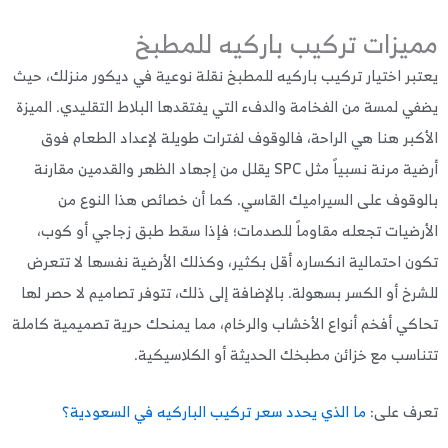
يزات تركيب باركيه للمطبخ
بر اختيار تركيب باركيه للمطبخ نقلة نوعية في ديكور منزلك، حيث
ي لمسة من الفخامة والدفء التي يفتقدها البلاط التقليدي. الميزة
كبر هنا هي الراحة، فالوقوف لفترات طويلة لإعداد الطعام فوق
أرضية مرنة نسبياً مثل SPC يقلل من إجهاد الظهر والقدمين مقارنة
وقوف على السيراميك القاسي. كما أن خصائص هذا النوع من
رضيات تجعله مقاوماً للصدمات؛ فإذا سقط طبق زجاجي أو كوب،
ن احتمالية انكساره أقل بكثير، وكذلك الأرضية نفسها لا تتعرض
رخ أو الكسر بسهولة. بالإضافة إلى ذلك، تتوفر تصاميم لا حصر لها
كي أفخم أنواع الأخشاب والرخام، مما يمنحك حرية تصميمية كاملة
اسب مع خزائن مطبخك الحديثة أو الكلاسيكية.
رف على:
ما الذي يحدد سعر تركيب الباركيه في السعودية؟