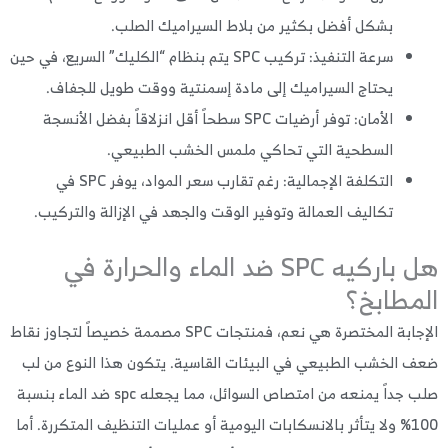
بشكل أفضل بكثير من بلاط السيراميك الصلب.
سرعة التنفيذ: تركيب SPC يتم بنظام “الكليك” السريع، في حين
يحتاج السيراميك إلى مادة إسمنتية ووقت طويل للجفاف.
الأمان: توفر أرضيات SPC سطحاً أقل انزلاقاً بفضل الأنسجة
السطحية التي تحاكي ملمس الخشب الطبيعي.
التكلفة الإجمالية: رغم تقارب سعر المواد، يوفر SPC في
تكاليف العمالة وتوفير الوقت والجهد في الإزالة والتركيب.
هل باركيه SPC ضد الماء والحرارة في
مطابخ؟
الإجابة المختصرة هي نعم، فمنتجات SPC مصممة خصيصاً لتجاوز نقاط
 الخشب الطبيعي في البيئات القاسية. يتكون هذا النوع من لب
صلب جداً يمنعه من امتصاص السوائل، مما يجعله spc ضد الماء بنسبة
100% ولا يتأثر بالانسكابات اليومية أو عمليات التنظيف المتكررة. أما